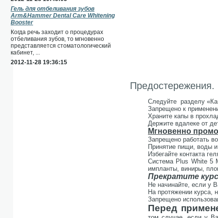
Гель для отбеливания зубов
Arm&Hammer Dental Care Whitening
Booster
Когда речь заходит о процедурах
отбеливания зубов, то мгновенно
представляется стоматологический
кабинет, ...
2012-11-28 19:36:15
Предостережения.
Следуйте разделу «Ка
Запрещено к применени
Храните капы в прохла
Держите вдалеке от де
Мгновенно промо
Запрещено работать во
Принятие пищи, воды и 
Избегайте контакта гел
Система Plus White 5 
импланты, виниры, пло
Прекратите курс
Не начинайте, если у В
На протяжении курса, 
Запрещено использован
Перед примен
том случае, если у В