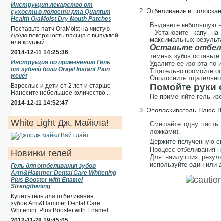
Инструкция лекарство от
2. Отбеливание и полоскан
сухости в полости рта Quantum
Health OraMoist Dry Mouth Patches
Выдавите небольшую не
Поставьте патч OraMoist на чистую,
Установите капу н
сухую поверхность пальца с выпуклой
максимальных результ
или круглый ...
Оставьте отбели
2014-12-11 14:25:36
темных зубов оставьте 
Инструкция по применению Гель
Удалите ее изо рта по
от зубной боли Orajel Instant Pain
Тщательно промойте ос
Relief
Ополосните тщательно 
Помойте руки 
Взрослые и дети от 2 лет и старше -
Нанесите небольшое количество ...
Не применяйте гель изо
2014-12-11 14:52:47
3. Ополаскиватель Плюс В
White Light Дж. Майкла!
Смешайте одну часть 
ложками).
Держите полученную 
Процесс отбеливания н
Новинки гелей
Для наилучших резуль
используйте один или 
Гель для отбеливания зубов
Arm&Hammer Dental Care Whitening
Plus Booster with Enamel
Strengthening
Купить гель для отбеливания
зубов Arm&Hammer Dental Care
Whitening Plus Booster with Enamel ...
2012-11-28 19:45:05