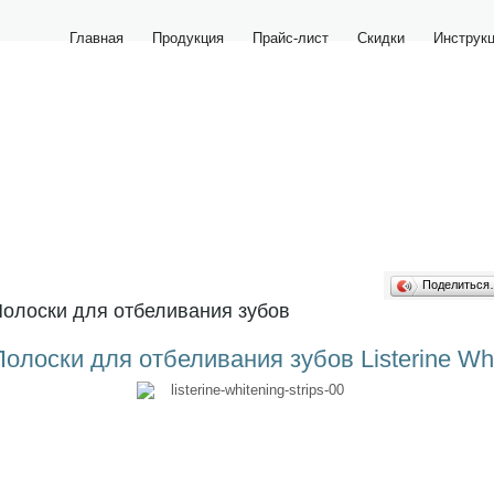
Главная
Продукция
Прайс-лист
Скидки
Инструк
Поделитьс
олоски для отбеливания зубов
Полоски для отбеливания зубов Listerine Whi