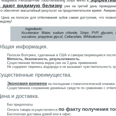
Walgreens Peroxide-Free Tooth-Whitening Strips мягко и
и дают видимую белизну
уже на третий день проведения
то обеспечит масштабный результат на продолжительное время. Америка
Цена на полоски для отбеливания зубов самая доступная, что позво
аждому!
Ingredients:
Accelerator: Water, sodium chloride, Strips: PVP, glycerin, w
sucralose, propylene glycol, Cellacefate, MAltodextrin
Общая информация.
Полоски Волгринз, сделанные в США и саморастворяющиеся после
Мягкость, безопасность, результативность.
Существенная белизна видна уже на 3 день применения.
Не содержит перекись водорода и не вызывает чувствительность зу
Существенные преимущества.
Экономия времени
на посещение стоматологической клиники.
Существенное сохранение денежных средств по сравнению с отбел
Цена и доставка.
Без предоплаты.
по факту получения т
Оплата товара осуществляется
Бесплатная доставка домой или в офис.