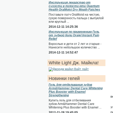
Инструкция лекарство от
сухости в полости рта Quantum
Health OraMoist Dry Mouth Patches
Поставьте патч OraMoist на чистую,
сухую поверхность пальца с выпуклой
или круглый ...
2014-12-11 14:25:36
Инструкция по применению Гель
от зубной боли Orajel Instant Pain
Relief
Взрослые и дети от 2 лет и старше -
Нанесите небольшое количество ...
2014-12-11 14:52:47
White Light Дж. Майкла!
Новинки гелей
Гель для отбеливания зубов
Arm&Hammer Dental Care Whitening
Plus Booster with Enamel
Strengthening
в
Купить гель для отбеливания
зубов Arm&Hammer Dental Care
э
Whitening Plus Booster with Enamel ...
п
2012-11-28 19:45:05