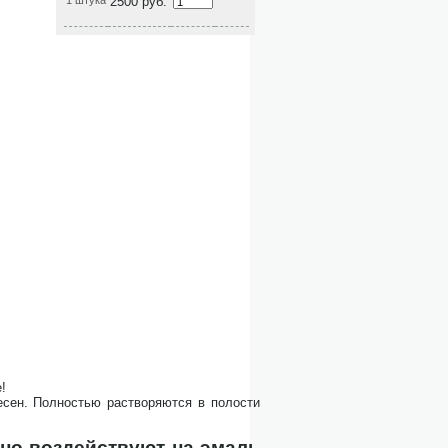
1 штука
2500 руб.
!
десен. Полностью растворяются в полости
но воздействуют на эмаль