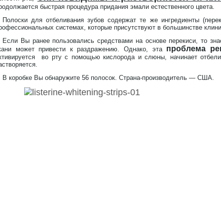
родолжается быстрая процедура придания эмали естественного цвета.
Полоски для отбеливания зубов содержат те же ингредиенты (перек
рофессиональных системах, которые присутствуют в большинстве клиник
Если Вы ранее пользовались средствами на основе перекиси, то зна
проблема ре
кани может привести к раздражению. Однако, эта
ктивируется во рту с помощью кислорода и слюны, начинает отбели
астворяется.
В коробке Вы обнаружите 56 полосок. Страна-производитель — США.