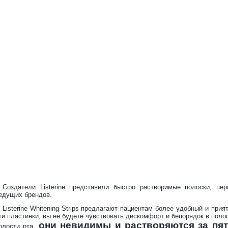
Создатели Listerine представили быстро растворимые полоски, пе
едущих брендов.
Listerine Whitening Strips предлагают пациентам более удобный и при
ти пластинки, вы не будете чувствовать дискомфорт и бепорядок в полос
они невидимы и растворяются за пят
олости рта,