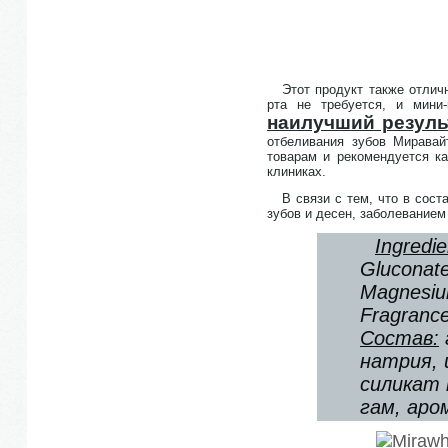
Этот продукт также отлич
рта не требуется, и мини
наилучший резуль
отбеливания зубов Миравай
товарам и рекомендуется ка
клиниках.
В связи с тем, что в сос
зубов и десен, заболевание
Ingredie
Gluconate
Magnesium
Fragranc
Состав:
натрия, 
силикат 
гам, аро