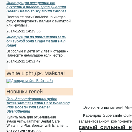
Инструкция лекарство от
сухости в полости рта Quantum
Health OraMoist Dry Mouth Patches
Поставьте патч OraMoist на чистую,
сухую поверхность пальца с выпуклой
или круглый ...
2014-12-11 14:25:36
Инструкция по применению Гель
от зубной боли Orajel Instant Pain
Relief
Взрослые и дети от 2 лет и старше -
Нанесите небольшое количество ...
2014-12-11 14:52:47
White Light Дж. Майкла!
Новинки гелей
Гель для отбеливания зубов
Arm&Hammer Dental Care Whitening
Plus Booster with Enamel
Это то, что вы хотели! Мг
Strengthening
Карандаш Supersmile Quike
Купить гель для отбеливания
запатентованном компоненте
зубов Arm&Hammer Dental Care
Whitening Plus Booster with Enamel ...
самый сильный н
2012-11-28 19:45:05